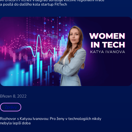
AI Unicorn Pitches Visegrad sdružuje klíčové regionální hráče
a posílá do dalšího kola startup FitTech
Březen 8, 2022
Zprávy
Rozhovor s Katyou Ivanovou: Pro ženy v technologiích nikdy
nebyla lepší doba