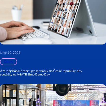
Únor 10, 2023
Zprávy
Ázerbájdžánské startupy se vrátily do České republiky, aby
soutěžily na V4ATB Brno Demo Day