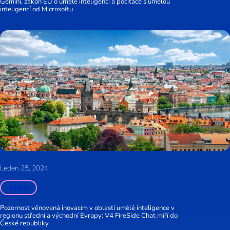
Gemini, zákon EU o umělé inteligenci a počítače s umělou
inteligencí od Microsoftu
Leden 25, 2024
Zprávy
Pozornost věnovaná inovacím v oblasti umělé inteligence v
regionu střední a východní Evropy: V4 FireSide Chat míří do
České republiky