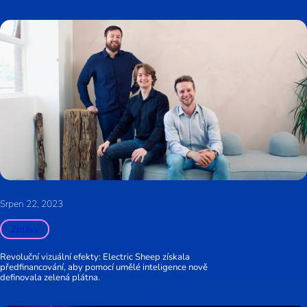
Srpen 22, 2023
Zprávy
Revoluční vizuální efekty: Electric Sheep získala
předfinancování, aby pomocí umělé inteligence nově
definovala zelená plátna.