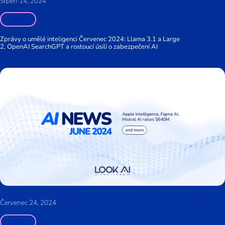
Srpen 14, 2024
Zprávy
Zprávy o umělé inteligenci Červenec 2024: Llama 3.1 a Large
2, OpenAI SearchGPT a rostoucí úsilí o zabezpečení AI
Červenec 24, 2024
Zprávy