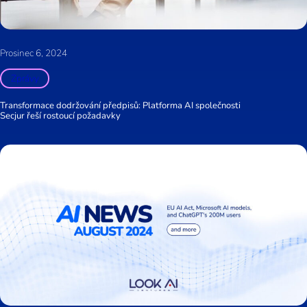
Prosinec 6, 2024
Zprávy
Transformace dodržování předpisů: Platforma AI společnosti
Secjur řeší rostoucí požadavky