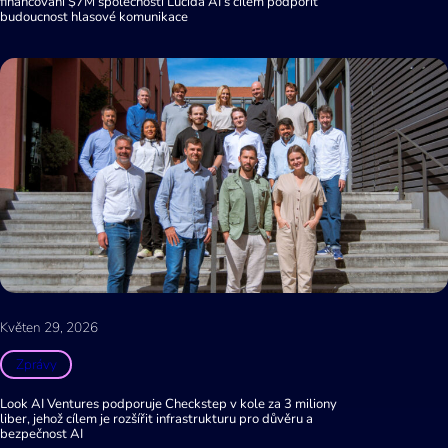
financování $7M společnosti Lucida AI s cílem podpořit
budoucnost hlasové komunikace
Květen 29, 2026
Zprávy
Look AI Ventures podporuje Checkstep v kole za 3 miliony
liber, jehož cílem je rozšířit infrastrukturu pro důvěru a
bezpečnost AI