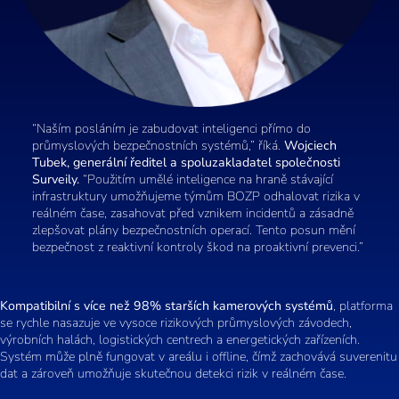
“Naším posláním je zabudovat inteligenci přímo do
průmyslových bezpečnostních systémů,” říká.
Wojciech
Tubek, generální ředitel a spoluzakladatel společnosti
Surveily.
“Použitím umělé inteligence na hraně stávající
infrastruktury umožňujeme týmům BOZP odhalovat rizika v
reálném čase, zasahovat před vznikem incidentů a zásadně
zlepšovat plány bezpečnostních operací. Tento posun mění
bezpečnost z reaktivní kontroly škod na proaktivní prevenci.”
Kompatibilní s více než 98% starších kamerových systémů
, platforma
se rychle nasazuje ve vysoce rizikových průmyslových závodech,
výrobních halách, logistických centrech a energetických zařízeních.
Systém může plně fungovat v areálu i offline, čímž zachovává suverenitu
dat a zároveň umožňuje skutečnou detekci rizik v reálném čase.