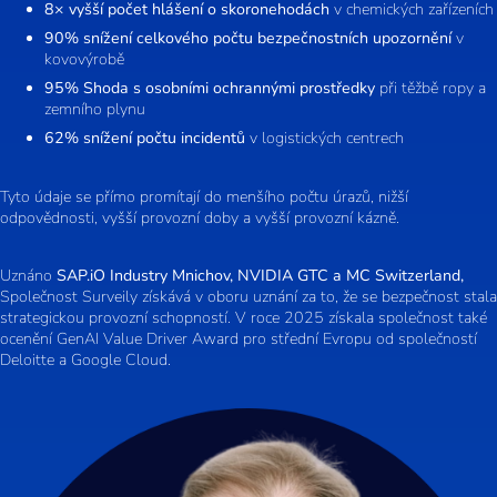
8× vyšší počet hlášení o skoronehodách
v chemických zařízeních
90% snížení celkového počtu bezpečnostních upozornění
v
kovovýrobě
95% Shoda s osobními ochrannými prostředky
při těžbě ropy a
zemního plynu
62% snížení počtu incidentů
v logistických centrech
Tyto údaje se přímo promítají do menšího počtu úrazů, nižší
odpovědnosti, vyšší provozní doby a vyšší provozní kázně.
Uznáno
SAP.iO Industry Mnichov, NVIDIA GTC a MC Switzerland,
Společnost Surveily získává v oboru uznání za to, že se bezpečnost stala
strategickou provozní schopností. V roce 2025 získala společnost také
ocenění GenAI Value Driver Award pro střední Evropu od společností
Deloitte a Google Cloud.