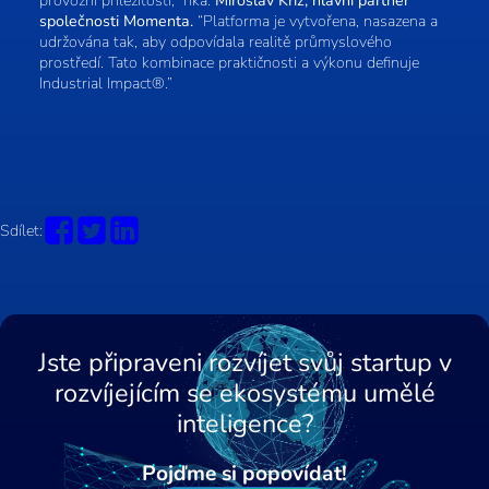
provozní příležitosti,” říká.
Miroslav Kříž, hlavní partner
společnosti Momenta.
“Platforma je vytvořena, nasazena a
udržována tak, aby odpovídala realitě průmyslového
prostředí. Tato kombinace praktičnosti a výkonu definuje
Industrial Impact®.”
Sdílet:
Jste připraveni rozvíjet svůj startup v
rozvíjejícím se ekosystému umělé
inteligence?
Pojďme si popovídat!