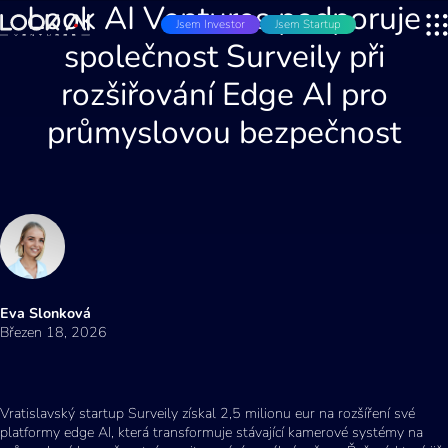
Look AI Ventures podporuje
Jsem Investor
Jsem Startup
společnost Surveily při
rozšiřování Edge AI pro
průmyslovou bezpečnost
Eva Slonková
Březen 18, 2026
Vratislavský startup Surveily získal 2,5 milionu eur na rozšíření své
platformy edge AI, která transformuje stávající kamerové systémy na