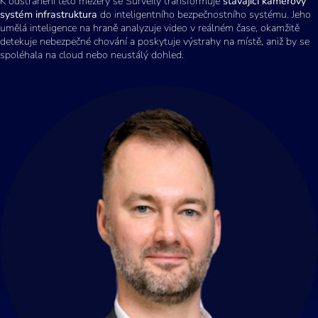
K odstranění této mezery se Surveily transformuje
stávající kamerový
systém
infrastruktura
do inteligentního bezpečnostního systému. Jeho
umělá inteligence na hraně analyzuje video v reálném čase, okamžitě
detekuje nebezpečné chování a poskytuje výstrahy na místě, aniž by se
spoléhala na cloud nebo neustálý dohled.