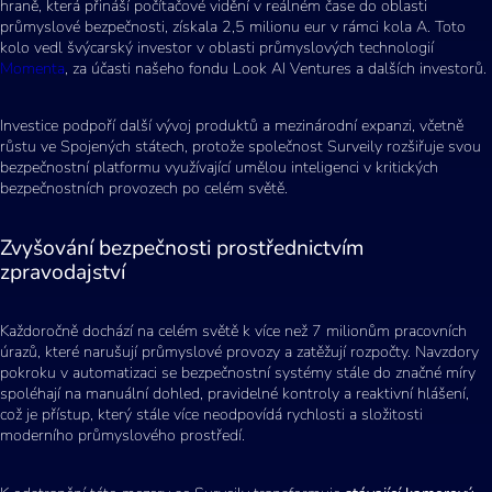
hraně, která přináší počítačové vidění v reálném čase do oblasti
průmyslové bezpečnosti, získala 2,5 milionu eur v rámci kola A. Toto
kolo vedl švýcarský investor v oblasti průmyslových technologií
Momenta
, za účasti našeho fondu Look AI Ventures a dalších investorů.
Investice podpoří další vývoj produktů a mezinárodní expanzi, včetně
růstu ve Spojených státech, protože společnost Surveily rozšiřuje svou
bezpečnostní platformu využívající umělou inteligenci v kritických
bezpečnostních provozech po celém světě.
Zvyšování bezpečnosti prostřednictvím
zpravodajství
Každoročně dochází na celém světě k více než 7 milionům pracovních
úrazů, které narušují průmyslové provozy a zatěžují rozpočty. Navzdory
pokroku v automatizaci se bezpečnostní systémy stále do značné míry
spoléhají na manuální dohled, pravidelné kontroly a reaktivní hlášení,
což je přístup, který stále více neodpovídá rychlosti a složitosti
moderního průmyslového prostředí.