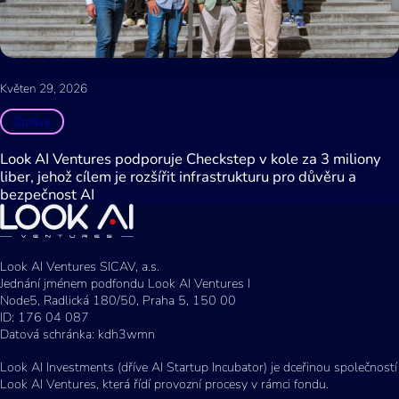
Květen 29, 2026
Zprávy
Look AI Ventures podporuje Checkstep v kole za 3 miliony
liber, jehož cílem je rozšířit infrastrukturu pro důvěru a
bezpečnost AI
Look AI Ventures SICAV, a.s.
Jednání jménem podfondu Look AI Ventures I
Node5, Radlická 180/50, Praha 5, 150 00
ID: 176 04 087
Datová schránka: kdh3wmn
Look AI Investments (dříve AI Startup Incubator) je dceřinou společností
Look AI Ventures, která řídí provozní procesy v rámci fondu.