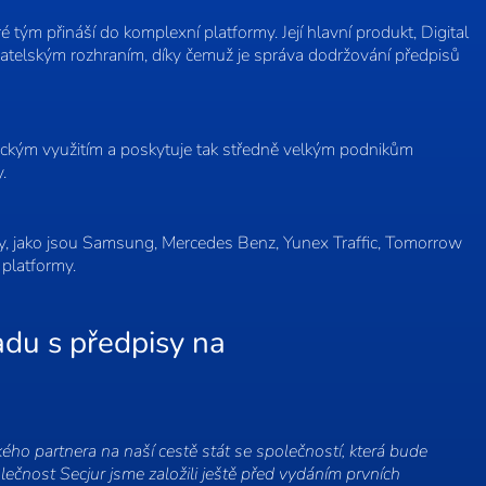
ré tým přináší do komplexní platformy. Její hlavní produkt, Digital
živatelským rozhraním, díky čemuž je správa dodržování předpisů
ktickým využitím a poskytuje tak středně velkým podnikům
.
nty, jako jsou Samsung, Mercedes Benz, Yunex Traffic, Tomorrow
platformy.
adu s předpisy na
ho partnera na naší cestě stát se společností, která bude
ečnost Secjur jsme založili ještě před vydáním prvních