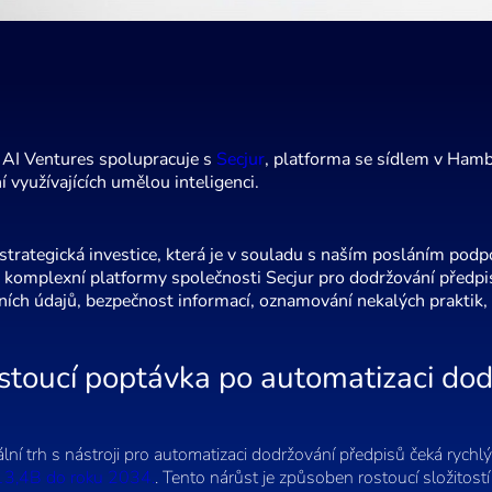
 AI Ventures spolupracuje s
Secjur
, platforma se sídlem v Hamb
í využívajících umělou inteligenci.
strategická investice, která je v souladu s naším posláním podpo
 komplexní platformy společnosti Secjur pro dodržování předpisů
ích údajů, bezpečnost informací, oznamování nekalých praktik, b
stoucí poptávka po automatizaci dod
lní trh s nástroji pro automatizaci dodržování předpisů čeká ryc
13,4B do roku 2034.
. Tento nárůst je způsoben rostoucí složitostí