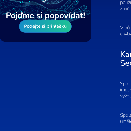
použi
značn
Pojďme si popovídat!
Podejte si přihlášku
V důs
chyby
Ka
Se
Spole
imple
vyžad
Spole
umělé