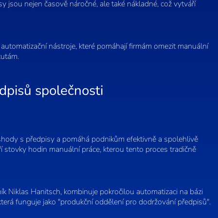
y jsou nejen časově náročné, ale také nákladné, což vytváří
automatizační nástroje, které pomáhají firmám omezit manuální
kutám.
edpisů společnosti
 shody s předpisy a pomáhá podnikům efektivně a spolehlivě
stovky hodin manuální práce, kterou tento proces tradičně
ník Niklas Hanitsch, kombinuje pokročilou automatizaci na bázi
která funguje jako "produkční oddělení pro dodržování předpisů".