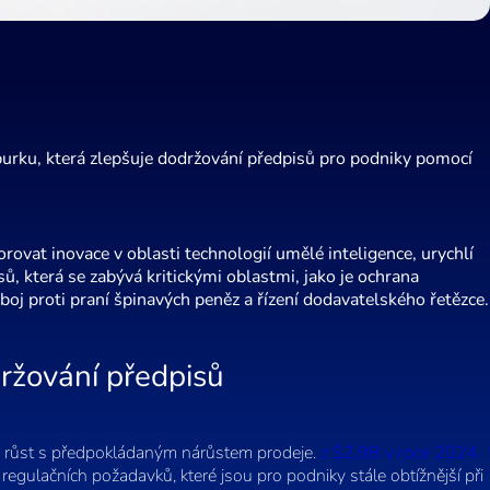
urku, která zlepšuje dodržování předpisů pro podniky pomocí
rovat inovace v oblasti technologií umělé inteligence, urychlí
, která se zabývá kritickými oblastmi, jako je ochrana
oj proti praní špinavých peněz a řízení dodavatelského řetězce.
ržování předpisů
hlý růst s předpokládaným nárůstem prodeje.
z $2,9B v roce 2024
 regulačních požadavků, které jsou pro podniky stále obtížnější při