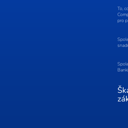
To, c
Compl
pro p
Spole
snadn
Spole
Banki
Šk
zá