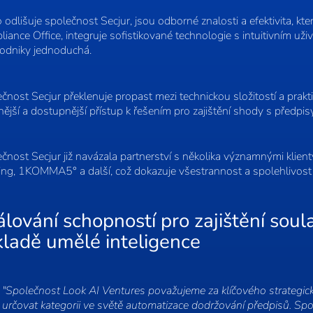
o odlišuje společnost Secjur, jsou odborné znalosti a efektivita, kte
iance Office, integruje sofistikované technologie s intuitivním u
odniky jednoduchá.
čnost Secjur překlenuje propast mezi technickou složitostí a pra
ější a dostupnější přístup k řešením pro zajištění shody s předpisy
čnost Secjur již navázala partnerství s několika významnými klie
ng, 1KOMMA5° a další, což dokazuje všestrannost a spolehlivost 
álování schopností pro zajištění soul
kladě umělé inteligence
"Společnost Look AI Ventures považujeme za klíčového strategické
určovat kategorii ve světě automatizace dodržování předpisů. Spol