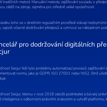
tí tradičních metod. Manuální metody zajišťování souladu s předpis
ou zátěž na zdroje, zejména pro středně velké společnosti.
ledku toho se v dnešním regulačním prostředí stávají nezbytnými 
, zajistit včasné dodržování předpisů a vyhnout se nákladným po
ncelář pro dodržování digitálních př
cjur
čnost Secjur řeší tyto problémy automatizací procesů zajišťování
mentovat normy, jako je GDPR, ISO 27001 nebo NIS2, čímž ušetří 
uje.
čnost Secjur, kterou v roce 2018 založil podnikatel a bývalý práv
 inteligence s odbornými právními znalostmi a vytváří platformu, 