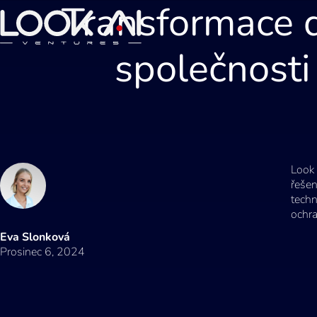
Transformace d
společnosti
Look 
řešen
techn
ochra
Eva Slonková
Prosinec 6, 2024