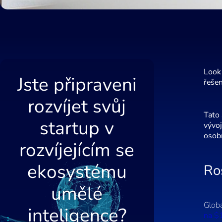
Look
Jste připraveni
řešen
rozvíjet svůj
Tato 
startup v
vývoj
osobn
rozvíjejícím se
ekosystému
Ro
umělé
Globá
inteligence?
na $