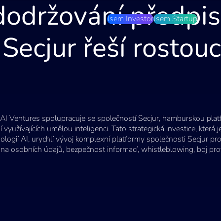
održování předpis
Jsem Investor
Jsem Startup
 Secjur řeší rostou
AI Ventures spolupracuje se společností Secjur, hamburskou plat
í využívajících umělou inteligenci. Tato strategická investice, kte
ologií AI, urychlí vývoj komplexní platformy společnosti Secjur pro
na osobních údajů, bezpečnost informací, whistleblowing, boj prot