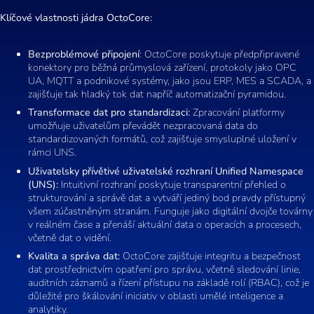
Klíčové vlastnosti jádra OctoCore:
Bezproblémové připojení
: OctoCore poskytuje předpřipravené
konektory pro běžná průmyslová zařízení, protokoly jako OPC
UA, MQTT a podnikové systémy, jako jsou ERP, MES a SCADA, a
zajišťuje tak hladký tok dat napříč automatizační pyramidou.
Transformace dat pro standardizaci:
Zpracování platformy
umožňuje uživatelům převádět nezpracovaná data do
standardizovaných formátů, což zajišťuje smysluplné uložení v
rámci UNS.
Uživatelsky přívětivé uživatelské rozhraní Unified Namespace
(UNS):
Intuitivní rozhraní poskytuje transparentní přehled o
strukturování a správě dat a vytváří jediný bod pravdy přístupný
všem zúčastněným stranám. Funguje jako digitální dvojče továrny
v reálném čase a přenáší aktuální data o operacích a procesech,
včetně dat o vidění.
Kvalita a správa dat:
OctoCore zajišťuje integritu a bezpečnost
dat prostřednictvím opatření pro správu, včetně sledování linie,
auditních záznamů a řízení přístupu na základě rolí (RBAC), což je
důležité pro škálování iniciativ v oblasti umělé inteligence a
analytiky.