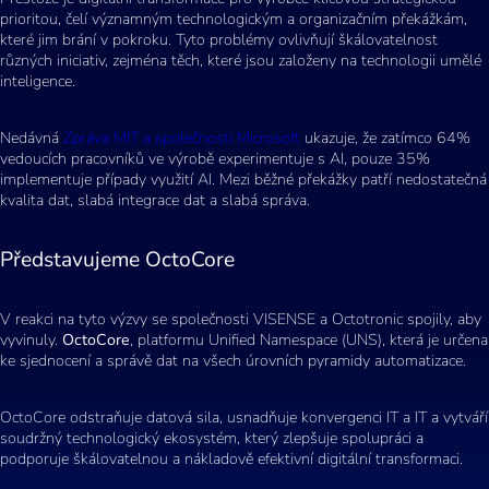
prioritou, čelí významným technologickým a organizačním překážkám,
které jim brání v pokroku. Tyto problémy ovlivňují škálovatelnost
různých iniciativ, zejména těch, které jsou založeny na technologii umělé
inteligence.
Nedávná
Zpráva MIT a společnosti Microsoft
ukazuje, že zatímco 64%
vedoucích pracovníků ve výrobě experimentuje s AI, pouze 35%
implementuje případy využití AI. Mezi běžné překážky patří nedostatečná
kvalita dat, slabá integrace dat a slabá správa.
Představujeme OctoCore
V reakci na tyto výzvy se společnosti VISENSE a Octotronic spojily, aby
vyvinuly.
OctoCore
, platformu Unified Namespace (UNS), která je určena
ke sjednocení a správě dat na všech úrovních pyramidy automatizace.
OctoCore odstraňuje datová sila, usnadňuje konvergenci IT a IT a vytváří
soudržný technologický ekosystém, který zlepšuje spolupráci a
podporuje škálovatelnou a nákladově efektivní digitální transformaci.