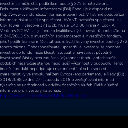
investor se může stát podílníkem podle § 272 tohoto zákona.
Dokument s klíčovými informacemi (DKI) Fondu je k dispozici na
http://www.avantfunds.cz/informacni-povinnost. V listinné podobě lze
informace získat v sídle společnosti AVANT investiční společnost, a.s.,
City Tower, Hvězdova 1716/2b, Nusle, 140 00 Praha 4. Look AI
Ventures SICAV, a.s. je fondem kvalifikovaných investorů podle zákona
č. 240/2013 Sb. o investičních společnostech a investičních fondech,
jehož podílníkem se může stát pouze kvalifikovaný investor podle § 272
tohoto zákona. Obhospodařovatel upozorňuje investory, že hodnota
investice do fondu může klesat i stoupat a návratnost původně
investované částky není zaručena. Výkonnost fondu v předchozích
obdobích nezaručuje stejnou nebo lepší výkonnost v budoucnu. Tento
finanční produkt nepodporuje environmentální nebo sociální
charakteristiky ve smyslu nařízení Evropského parlamentu a Rady (EU)
2019/2088 ze dne 27. listopadu 2019 o zveřejňování informací
týkajících se udržitelnosti v odvětví finančních služeb. Další důležité
informace pro investory na adrese:
https://www.avantfunds.cz/cz/dulezite-informace/