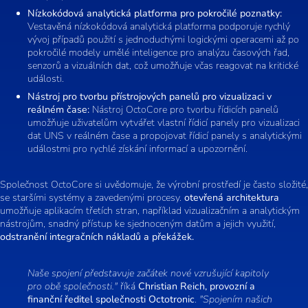
Nízkokódová analytická platforma pro pokročilé poznatky:
Vestavěná nízkokódová analytická platforma podporuje rychlý
vývoj případů použití s jednoduchými logickými operacemi až po
pokročilé modely umělé inteligence pro analýzu časových řad,
senzorů a vizuálních dat, což umožňuje včas reagovat na kritické
události.
Nástroj pro tvorbu přístrojových panelů pro vizualizaci v
reálném čase:
Nástroj OctoCore pro tvorbu řídicích panelů
umožňuje uživatelům vytvářet vlastní řídicí panely pro vizualizaci
dat UNS v reálném čase a propojovat řídicí panely s analytickými
událostmi pro rychlé získání informací a upozornění.
Společnost OctoCore si uvědomuje, že výrobní prostředí je často složité,
se staršími systémy a zavedenými procesy.
otevřená architektura
umožňuje aplikacím třetích stran, například vizualizačním a analytickým
nástrojům, snadný přístup ke sjednoceným datům a jejich využití,
odstranění integračních nákladů a překážek.
Naše spojení představuje začátek nové vzrušující kapitoly
pro obě společnosti."
říká
Christian Reich, provozní a
finanční ředitel společnosti Octotronic
.
"Spojením našich