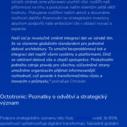
silných stránek jsme připraveni urychlit růst, rozšířit naši
přítomnost na trhu a poskytovat našim klientům ještě větší
hodnotu. Plánujeme rozšíření našich aktivit a zkoumáme
možnosti dalšího financování se strategickými investory,
abychom podpořili naše ambiciózní cíle v oblasti inovací a
expanze.
Naší vizí je revolučně změnit integraci dat ve výrobě tím,
že se staneme globálním standardem pro jednotné
datové architektury. To umožní bezproblémový tok a
integraci dat napříč všemi systémy a platformami, čímž
se odstraní datová sila a zlepší spolupráce. Poskytnutím
jediného zdroje pravdy pro všechny zúčastněné strany
umožníme organizacím přijímat informovanější
rozhodnutí, což povede k transformačnímu růstu a
inovacím v průmyslu,"
pokračuje Christian.
Octotronic: Poznatky o odvětví a strategický
význam
Podpora strategického významu této fúze,
McKinsey
uvádí, že 85%
společností upřednostňuje digitální transformaci. Následně globální