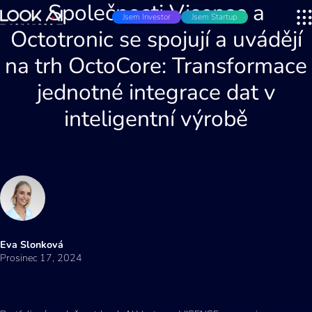
Společnosti Visense a
Jsem Investor
Jsem Startup
Octotronic se spojují a uvádějí
na trh OctoCore: Transformace
jednotné integrace dat v
inteligentní výrobě
Eva Slonková
Prosinec 17, 2024