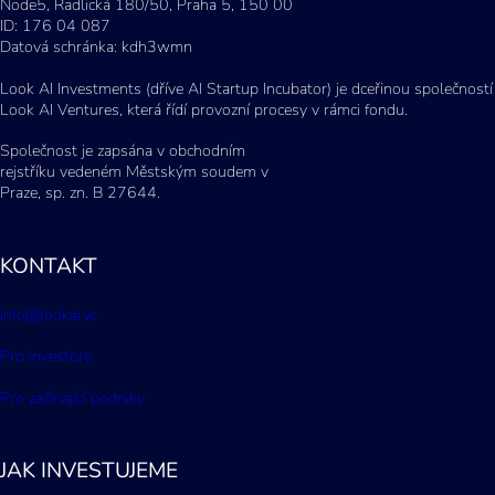
Node5, Radlická 180/50, Praha 5, 150 00
ID: 176 04 087
Datová schránka: kdh3wmn
Look AI Investments (dříve AI Startup Incubator) je dceřinou společností
Look AI Ventures, která řídí provozní procesy v rámci fondu.
Společnost je zapsána v obchodním
rejstříku vedeném Městským soudem v
Praze, sp. zn. B 27644.
KONTAKT
info@lookai.vc
Pro investory
Pro začínající podniky
JAK INVESTUJEME