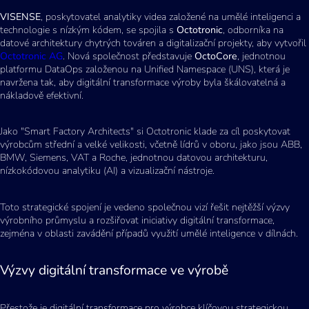
VISENSE
, poskytovatel analytiky videa založené na umělé inteligenci a
technologie s nízkým kódem, se spojila s
Octotronic
, odborníka na
datové architektury chytrých továren a digitalizační projekty, aby vytvořil
Octotronic AG
. Nová společnost představuje
OctoCore
, jednotnou
platformu DataOps založenou na Unified Namespace (UNS), která je
navržena tak, aby digitální transformace výroby byla škálovatelná a
nákladově efektivní.
Jako "Smart Factory Architects" si Octotronic klade za cíl poskytovat
výrobcům střední a velké velikosti, včetně lídrů v oboru, jako jsou ABB,
BMW, Siemens, VAT a Roche, jednotnou datovou architekturu,
nízkokódovou analytiku (AI) a vizualizační nástroje.
Toto strategické spojení je vedeno společnou vizí řešit nejtěžší výzvy
výrobního průmyslu a rozšiřovat iniciativy digitální transformace,
zejména v oblasti zavádění případů využití umělé inteligence v dílnách.
Výzvy digitální transformace ve výrobě
Přestože je digitální transformace pro výrobce klíčovou strategickou