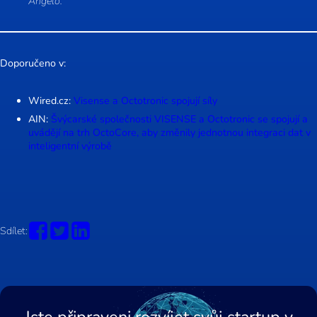
Angelo.
Doporučeno v:
Wired.cz:
Visense a Octotronic spojují síly
AIN:
Švýcarské společnosti VISENSE a Octotronic se spojují a
uvádějí na trh OctoCore, aby změnily jednotnou integraci dat v
inteligentní výrobě
Sdílet:
Jste připraveni rozvíjet svůj startup v