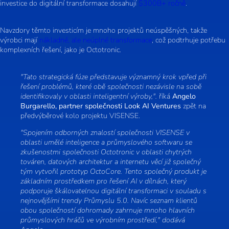
investice do digitální transformace dosahují
$300B+ ročně
.
Navzdory těmto investicím je mnoho projektů neúspěšných, takže
výrobci mají
nákladné, ale neúplné transformace
, což podtrhuje potřebu
komplexních řešení, jako je Octotronic.
"Tato strategická fúze představuje významný krok vpřed při
řešení problémů, které obě společnosti nezávisle na sobě
identifikovaly v oblasti inteligentní výroby,".
říká
Angelo
Burgarello, partner společnosti Look AI Ventures
zpět na
předvýběrové kolo projektu VISENSE.
"Spojením odborných znalostí společnosti VISENSE v
oblasti umělé inteligence a průmyslového softwaru se
zkušenostmi společnosti Octotronic v oblasti chytrých
továren, datových architektur a internetu věcí již společný
tým vytvořil prototyp OctoCore. Tento společný produkt je
základním prostředkem pro řešení AI v dílnách, který
podporuje škálovatelnou digitální transformaci v souladu s
nejnovějšími trendy Průmyslu 5.0. Navíc seznam klientů
obou společností dohromady zahrnuje mnoho hlavních
průmyslových hráčů ve výrobním prostředí," dodává