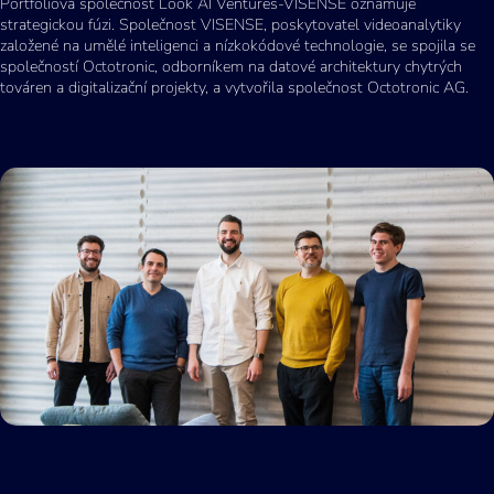
Portfoliová společnost Look AI Ventures-VISENSE oznamuje
strategickou fúzi. Společnost VISENSE, poskytovatel videoanalytiky
založené na umělé inteligenci a nízkokódové technologie, se spojila se
společností Octotronic, odborníkem na datové architektury chytrých
továren a digitalizační projekty, a vytvořila společnost Octotronic AG.