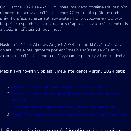
Od 1. srpna 2024 se Akt EU o umělé inteligenci oficiálně stal právním
rámcem pro správu umělé inteligence. Cílem tohoto průkopnického
právního předpisu je zajistit, aby systémy UI provozované v EU byly
bezpečné a spolehlivé, a to kategorizací aplikací na základě úrovně rizika
a uložením příslušných povinností.
Následující článek AI news August 2024 shrnuje klíčové události v
oblasti umělé inteligence za poslední měsíc a zdůrazňuje důsledky
zákona o umělé inteligenci a další významné pokroky v tomto odvětví.
Mezi hlavní novinky v oblasti umělé inteligence v srpnu 2024 patří:
Evropský zákon o umělé inteligenci nabývá účinnosti
OpenAI a Anthropic spolupracují s americkým Institutem pro
bezpečnost AI
Microsoft představuje nové modely umělé inteligence Phi-3.5
ChatGPT zdvojnásobuje týdenní počet uživatelů na 200 milionů
1. Evropský zákon o umělé inteligenci vstupuje v