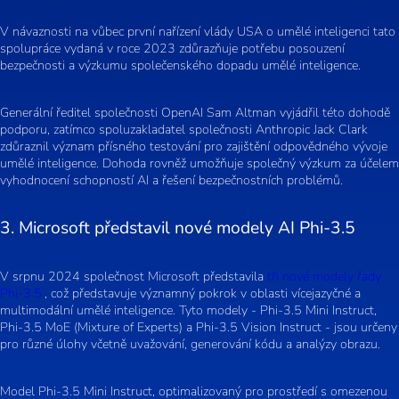
V návaznosti na vůbec první nařízení vlády USA o umělé inteligenci tato
spolupráce vydaná v roce 2023 zdůrazňuje potřebu posouzení
bezpečnosti a výzkumu společenského dopadu umělé inteligence.
Generální ředitel společnosti OpenAI Sam Altman vyjádřil této dohodě
podporu, zatímco spoluzakladatel společnosti Anthropic Jack Clark
zdůraznil význam přísného testování pro zajištění odpovědného vývoje
umělé inteligence. Dohoda rovněž umožňuje společný výzkum za účelem
vyhodnocení schopností AI a řešení bezpečnostních problémů.
3. Microsoft představil nové modely AI Phi-3.5
V srpnu 2024 společnost Microsoft představila
tři nové modely řady
Phi-3.5.
, což představuje významný pokrok v oblasti vícejazyčné a
multimodální umělé inteligence. Tyto modely - Phi-3.5 Mini Instruct,
Phi-3.5 MoE (Mixture of Experts) a Phi-3.5 Vision Instruct - jsou určeny
pro různé úlohy včetně uvažování, generování kódu a analýzy obrazu.
Model Phi-3.5 Mini Instruct, optimalizovaný pro prostředí s omezenou