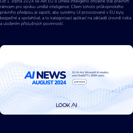
Od 1. srpna 2024 se Akt EU o umělé inteligenci oficiálně stal právním
rámcem pro správu umělé inteligence. Cílem tohoto průkopnického
právního předpisu je zajistit, aby systémy UI provozované v EU byly
bezpečné a spolehlivé, a to kategorizací aplikací na základě úrovně rizika
a uložením příslušných povinností.