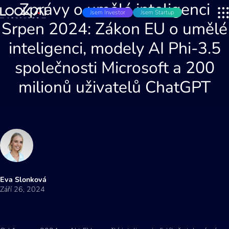
Zprávy o umělé inteligenci
Jsem Investor
Jsem Startup
Srpen 2024: Zákon EU o umělé
inteligenci, modely AI Phi-3.5
společnosti Microsoft a 200
milionů uživatelů ChatGPT
Eva Slonková
Září 26, 2024