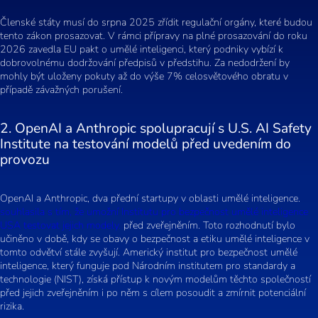
Členské státy musí do srpna 2025 zřídit regulační orgány, které budou
tento zákon prosazovat. V rámci přípravy na plné prosazování do roku
2026 zavedla EU pakt o umělé inteligenci, který podniky vybízí k
dobrovolnému dodržování předpisů v předstihu. Za nedodržení by
mohly být uloženy pokuty až do výše 7% celosvětového obratu v
případě závažných porušení.
2. OpenAI a Anthropic spolupracují s U.S. AI Safety
Institute na testování modelů před uvedením do
provozu
OpenAI a Anthropic, dva přední startupy v oblasti umělé inteligence.
souhlasila s tím, že umožní Institutu pro bezpečnost umělé inteligence
USA testovat jejich modely.
před zveřejněním. Toto rozhodnutí bylo
učiněno v době, kdy se obavy o bezpečnost a etiku umělé inteligence v
tomto odvětví stále zvyšují. Americký institut pro bezpečnost umělé
inteligence, který funguje pod Národním institutem pro standardy a
technologie (NIST), získá přístup k novým modelům těchto společností
před jejich zveřejněním i po něm s cílem posoudit a zmírnit potenciální
rizika.