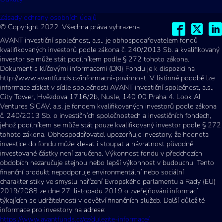
Zásady ochrany osobních údajů
© Copyright 2022. Všechna práva vyhrazena.
AVANT investiční společnost, a.s., je obhospodařovatelem fondů
kvalifikovaných investorů podle zákona č. 240/2013 Sb. a kvalifikovaný
investor se může stát podílníkem podle § 272 tohoto zákona.
Dokument s klíčovými informacemi (DKI) Fondu je k dispozici na
http://www.avantfunds.cz/informacni-povinnost. V listinné podobě lze
informace získat v sídle společnosti AVANT investiční společnost, a.s.,
City Tower, Hvězdova 1716/2b, Nusle, 140 00 Praha 4. Look AI
Ventures SICAV, a.s. je fondem kvalifikovaných investorů podle zákona
č. 240/2013 Sb. o investičních společnostech a investičních fondech,
jehož podílníkem se může stát pouze kvalifikovaný investor podle § 272
tohoto zákona. Obhospodařovatel upozorňuje investory, že hodnota
investice do fondu může klesat i stoupat a návratnost původně
investované částky není zaručena. Výkonnost fondu v předchozích
obdobích nezaručuje stejnou nebo lepší výkonnost v budoucnu. Tento
finanční produkt nepodporuje environmentální nebo sociální
charakteristiky ve smyslu nařízení Evropského parlamentu a Rady (EU)
2019/2088 ze dne 27. listopadu 2019 o zveřejňování informací
týkajících se udržitelnosti v odvětví finančních služeb. Další důležité
informace pro investory na adrese:
https://www.avantfunds.cz/cz/dulezite-informace/