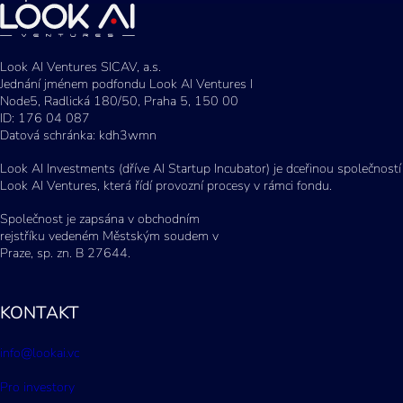
Look AI Ventures SICAV, a.s.
Jednání jménem podfondu Look AI Ventures I
Node5, Radlická 180/50, Praha 5, 150 00
ID: 176 04 087
Datová schránka: kdh3wmn
Look AI Investments (dříve AI Startup Incubator) je dceřinou společností
Look AI Ventures, která řídí provozní procesy v rámci fondu.
Společnost je zapsána v obchodním
rejstříku vedeném Městským soudem v
Praze, sp. zn. B 27644.
KONTAKT
info@lookai.vc
Pro investory