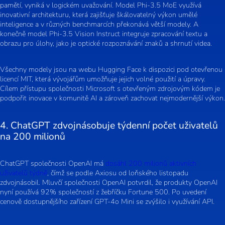
pamětí, vyniká v logickém uvažování. Model Phi-3.5 MoE využívá
inovativní architekturu, která zajišťuje škálovatelný výkon umělé
inteligence a v různých benchmarcích překonává větší modely. A
konečně model Phi-3.5 Vision Instruct integruje zpracování textu a
obrazu pro úlohy, jako je optické rozpoznávání znaků a shrnutí videa.
Všechny modely jsou na webu Hugging Face k dispozici pod otevřenou
licencí MIT, která vývojářům umožňuje jejich volné použití a úpravy.
Cílem přístupu společnosti Microsoft s otevřeným zdrojovým kódem je
podpořit inovace v komunitě AI a zároveň zachovat nejmodernější výkon.
4. ChatGPT zdvojnásobuje týdenní počet uživatelů
na 200 milionů
ChatGPT společnosti OpenAI má
dosáhl 200 milionů aktivních
uživatelů týdně
, čímž se podle Axiosu od loňského listopadu
zdvojnásobil. Mluvčí společnosti OpenAI potvrdil, že produkty OpenAI
nyní používá 92% společností z žebříčku Fortune 500. Po uvedení
cenově dostupnějšího zařízení GPT-4o Mini se zvýšilo i využívání API.