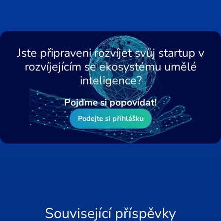
Jste připraveni rozvíjet svůj startup v
rozvíjejícím se ekosystému umělé
inteligence?
Pojďme si popovídat!
Podejte si přihlášku
Související příspěvky