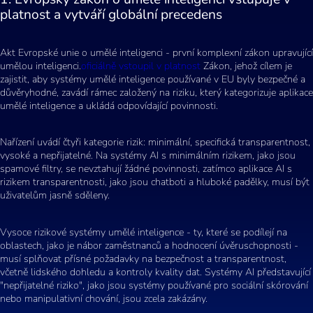
platnost a vytváří globální precedens
Akt Evropské unie o umělé inteligenci - první komplexní zákon upravující
umělou inteligenci.
oficiálně vstoupil v platnost
Zákon, jehož cílem je
zajistit, aby systémy umělé inteligence používané v EU byly bezpečné a
důvěryhodné, zavádí rámec založený na riziku, který kategorizuje aplikace
umělé inteligence a ukládá odpovídající povinnosti.
Nařízení uvádí čtyři kategorie rizik: minimální, specifická transparentnost,
vysoké a nepřijatelné. Na systémy AI s minimálním rizikem, jako jsou
spamové filtry, se nevztahují žádné povinnosti, zatímco aplikace AI s
rizikem transparentnosti, jako jsou chatboti a hluboké padělky, musí být
uživatelům jasně sděleny.
Vysoce rizikové systémy umělé inteligence - ty, které se podílejí na
oblastech, jako je nábor zaměstnanců a hodnocení úvěruschopnosti -
musí splňovat přísné požadavky na bezpečnost a transparentnost,
včetně lidského dohledu a kontroly kvality dat. Systémy AI představující
"nepřijatelné riziko", jako jsou systémy používané pro sociální skórování
nebo manipulativní chování, jsou zcela zakázány.