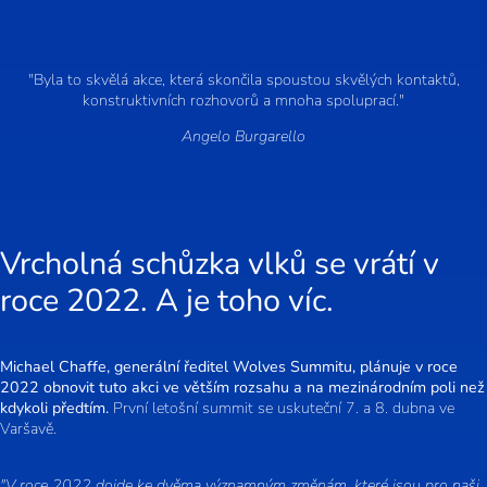
"Byla to skvělá akce, která skončila spoustou skvělých kontaktů,
konstruktivních rozhovorů a mnoha spoluprací."
Angelo Burgarello
Vrcholná schůzka vlků se vrátí v
roce 2022. A je toho víc.
Michael Chaffe, generální ředitel Wolves Summitu, plánuje v roce
2022 obnovit tuto akci ve větším rozsahu a na mezinárodním poli než
kdykoli předtím.
První letošní summit se uskuteční 7. a 8. dubna ve
Varšavě.
"V roce 2022 dojde ke dvěma významným změnám, které jsou pro naši