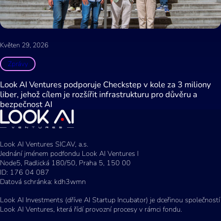
Květen 29, 2026
Zprávy
Look AI Ventures podporuje Checkstep v kole za 3 miliony
liber, jehož cílem je rozšířit infrastrukturu pro důvěru a
bezpečnost AI
Look AI Ventures SICAV, a.s.
Jednání jménem podfondu Look AI Ventures I
Node5, Radlická 180/50, Praha 5, 150 00
ID: 176 04 087
Datová schránka: kdh3wmn
Look AI Investments (dříve AI Startup Incubator) je dceřinou společností
Look AI Ventures, která řídí provozní procesy v rámci fondu.