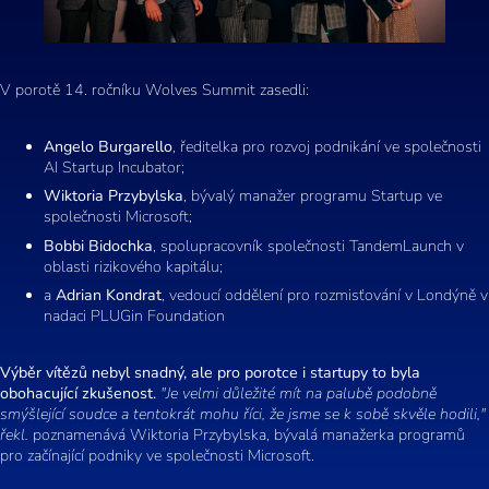
V porotě 14. ročníku Wolves Summit zasedli:
Angelo Burgarello
, ředitelka pro rozvoj podnikání ve společnosti
AI Startup Incubator;
Wiktoria Przybylska
, bývalý manažer programu Startup ve
společnosti Microsoft;
Bobbi Bidochka
, spolupracovník společnosti TandemLaunch v
oblasti rizikového kapitálu;
a
Adrian Kondrat
, vedoucí oddělení pro rozmisťování v Londýně v
nadaci PLUGin Foundation
Výběr vítězů nebyl snadný, ale pro porotce i startupy to byla
obohacující zkušenost.
"Je velmi důležité mít na palubě podobně
smýšlející soudce a tentokrát mohu říci, že jsme se k sobě skvěle hodili,"
řekl.
poznamenává Wiktoria Przybylska, bývalá manažerka programů
pro začínající podniky ve společnosti Microsoft.