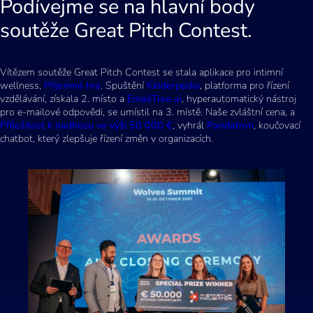
Podívejme se na hlavní body
soutěže Great Pitch Contest.
Vítězem soutěže Great Pitch Contest se stala aplikace pro intimní
wellness,
Příjemná hra
. Spuštění
Kinderpedia
, platforma pro řízení
vzdělávání, získala 2. místo a
EmailTree.ai
, hyperautomatický nástroj
pro e-mailové odpovědi, se umístil na 3. místě. Naše zvláštní cena, a
Příležitost k nadhozu ve výši 50 000 €
, vyhrál
Pandatron
, koučovací
chatbot, který zlepšuje řízení změn v organizacích.