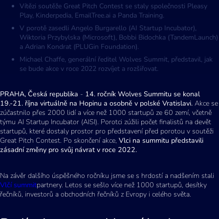
Vítězi soutěže Great Pitch Contest se staly společnosti Pleasy
Play, Kinderpedia, EmailTree.ai a Panda Training.
V porotě zasedli Angelo Burgarello (AI Startup Incubator),
Wiktoria Przybylska (Microsoft), Bobbi Bidochka (TandemLaunch)
a Adrian Kondrat (PLUGin Foundation).
Michael Chaffe, generální ředitel Wolves Summit, představil, jak
se bude akce v roce 2022 rozvíjet a rozšiřovat.
PRAHA, Česká republika
-
14. ročník Wolves Summitu se konal
19.-21. října virtuálně na Hopinu a osobně v polské Vratislavi.
Akce se
zúčastnilo přes 2000 lidí a více než 1000 startupů ze 60 zemí, včetně
týmu AI Startup Incubator (AISI). Porotci zúžili počet finalistů na devět
startupů, které dostaly prostor pro představení před porotou v soutěži
Great Pitch Contest. Po skončení akce,
Vlci na summitu představili
zásadní změny pro svůj návrat v roce 2022.
Na závěr dalšího úspěšného ročníku jsme se s hrdostí a nadšením stali
Vlčí summit
partnery. Letos se sešlo více než 1000 startupů, desítky
řečníků, investorů a obchodních řečníků z Evropy i celého světa.