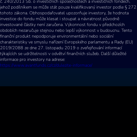
č. 240/2013 Sb. o investičních společnostech a investičních fondech,
jehož podílníkem se může stát pouze kvalifikovaný investor podle § 272
tohoto zákona. Obhospodařovatel upozorňuje investory, že hodnota
investice do fondu může klesat i stoupat a návratnost původně
investované částky není zaručena. Výkonnost fondu v předchozích
obdobích nezaručuje stejnou nebo lepší výkonnost v budoucnu. Tento
finanční produkt nepodporuje environmentální nebo sociální
charakteristiky ve smyslu nařízení Evropského parlamentu a Rady (EU)
2019/2088 ze dne 27. listopadu 2019 o zveřejňování informací
týkajících se udržitelnosti v odvětví finančních služeb. Další důležité
informace pro investory na adrese:
https://www.avantfunds.cz/cz/dulezite-informace/