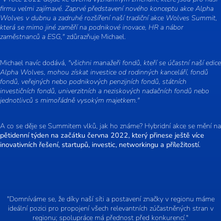
firmu velmi zajímavé. Zaprvé představení nového konceptu akce Alpha
Wolves v dubnu a zadruhé rozšíření naší tradiční akce Wolves Summit,
která se mimo jiné zaměří na podnikové inovace, HR a nábor
zaměstnanců a ESG,"
zdůrazňuje Michael.
Michael navíc dodává,
"všichni manažeři fondů, kteří se účastní naší edice
Alpha Wolves, mohou získat investice od rodinných kanceláří, fondů
fondů, veřejných nebo podnikových penzijních fondů, státních
investičních fondů, univerzitních a neziskových nadačních fondů nebo
jednotlivců s mimořádně vysokým majetkem."
A co se děje se Summitem vlků, jak ho známe? Hybridní akce se mění na
pětidenní týden na začátku června 2022, který přinese ještě více
inovativních řešení, startupů, investic, networkingu a příležitostí.
"Domníváme se, že díky naší síti a postavení značky v regionu máme
ideální pozici pro propojení všech relevantních zúčastněných stran v
regionu; spolupráce má přednost před konkurencí."