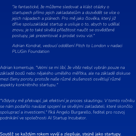
"Je fantastické, že můžeme sledovat a klást otázky o
startupech přímo jejich zakladatelům a dozvědět se více o
jejich nápadech a plánech. Pro mě jako člověka, který již
dříve spoluzakládal startup a usiluje o to, abych to udělal
znovu, je to také skvělá příležitost naučit se osvědčené
postupy, jak prezentovat a prodat svou vizi."
Adrian Kondrat, vedoucí oddělení Pitch to London v nadaci
PLUGin Foundation
Adrian komentuje,
"Velmi se mi líbí, že vítěz nebyl vybrán pouze na
základě bodů nebo nějakého umělého měřítka, ale na základě diskuse
mezi členy poroty, protože naše různé zkušenosti osvětlují různé
aspekty konkrétního startupu."
"Vždycky mě překvapí, jak efektivní je proces skautingu. V tomto ročníku
se nám podařilo navázat spojení se skvělými zakladateli, které skončilo
spoluprací a investicemi,"
říká Angelo Burgarello, ředitel pro rozvoj
podnikání ve společnosti AI Startup Incubator.
Soutěž se každým rokem vyvíjí a zlepšuje, stejně jako startupy.