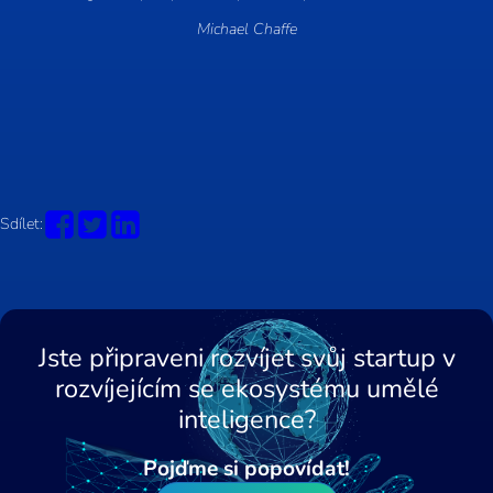
Michael Chaffe
Sdílet:
Jste připraveni rozvíjet svůj startup v
rozvíjejícím se ekosystému umělé
inteligence?
Pojďme si popovídat!