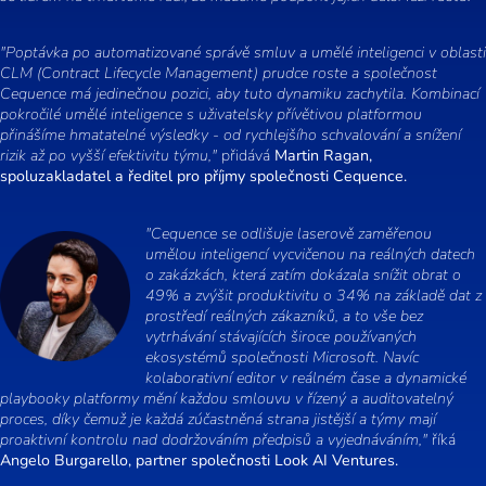
"Poptávka po automatizované správě smluv a umělé inteligenci v oblasti
CLM (Contract Lifecycle Management) prudce roste a společnost
Cequence má jedinečnou pozici, aby tuto dynamiku zachytila. Kombinací
pokročilé umělé inteligence s uživatelsky přívětivou platformou
přinášíme hmatatelné výsledky - od rychlejšího schvalování a snížení
rizik až po vyšší efektivitu týmu,"
přidává
Martin Ragan,
spoluzakladatel a ředitel pro příjmy společnosti Cequence.
"Cequence se odlišuje laserově zaměřenou
umělou inteligencí vycvičenou na reálných datech
o zakázkách, která zatím dokázala snížit obrat o
49% a zvýšit produktivitu o 34% na základě dat z
prostředí reálných zákazníků, a to vše bez
vytrhávání stávajících široce používaných
ekosystémů společnosti Microsoft. Navíc
kolaborativní editor v reálném čase a dynamické
playbooky platformy mění každou smlouvu v řízený a auditovatelný
proces, díky čemuž je každá zúčastněná strana jistější a týmy mají
proaktivní kontrolu nad dodržováním předpisů a vyjednáváním,"
říká
Angelo Burgarello, partner společnosti Look AI Ventures.