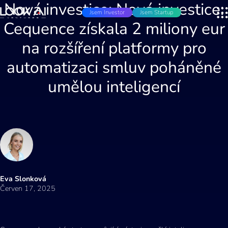
Nová investice: Nová investice:
Jsem Investor
Jsem Startup
Cequence získala 2 miliony eur
na rozšíření platformy pro
automatizaci smluv poháněné
umělou inteligencí
Eva Slonková
Červen 17, 2025