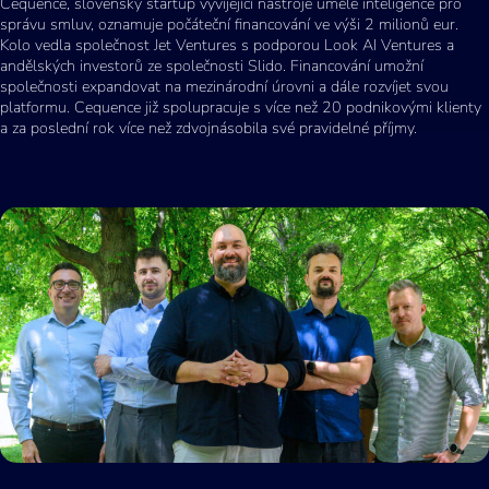
Cequence, slovenský startup vyvíjející nástroje umělé inteligence pro
správu smluv, oznamuje počáteční financování ve výši 2 milionů eur.
Kolo vedla společnost Jet Ventures s podporou Look AI Ventures a
andělských investorů ze společnosti Slido. Financování umožní
společnosti expandovat na mezinárodní úrovni a dále rozvíjet svou
platformu. Cequence již spolupracuje s více než 20 podnikovými klienty
a za poslední rok více než zdvojnásobila své pravidelné příjmy.