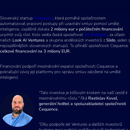
Slovenský startup
Cequence
, která pomáhá společnostem
automatizovat pracovní postupy při uzavírání smluv pomocí umělé
inteligence, úspěšně získala
2 miliony eur v počátečním financování
urychlit svůj růst. Kolo vedla česká společnost
Jet Ventures
, za účasti
našich
Look AI Ventures
a skupina andělských investorů z
Slido
, jeden z
nejúspěšnějších slovenských startupů. To přináší společnosti Cequence
celkové financování na 3 miliony EUR.
Financování podpoří mezinárodní expanzi společnosti Cequence a
pokračující vývoj její platformy pro správu smluv založené na umělé
inteligenci.
"Tato investice je klíčovým krokem na naší cestě k
mezinárodnímu růstu."
říká
Rastislav Kovaľ,
generální ředitel a spoluzakladatel společnosti
Cequence.
"Díky podpoře Jet Ventures a dalších investorů
budeme moci rychleji rozšiřovat naši technologii a