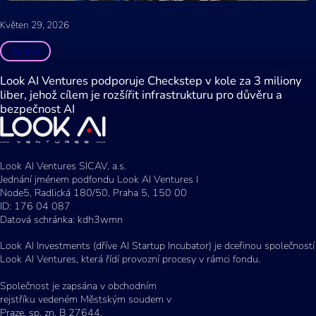
Květen 29, 2026
Zprávy
Look AI Ventures podporuje Checkstep v kole za 3 miliony
liber, jehož cílem je rozšířit infrastrukturu pro důvěru a
bezpečnost AI
Look AI Ventures SICAV, a.s.
Jednání jménem podfondu Look AI Ventures I
Node5, Radlická 180/50, Praha 5, 150 00
ID: 176 04 087
Datová schránka: kdh3wmn
Look AI Investments (dříve AI Startup Incubator) je dceřinou společností
Look AI Ventures, která řídí provozní procesy v rámci fondu.
Společnost je zapsána v obchodním
rejstříku vedeném Městským soudem v
Praze, sp. zn. B 27644.