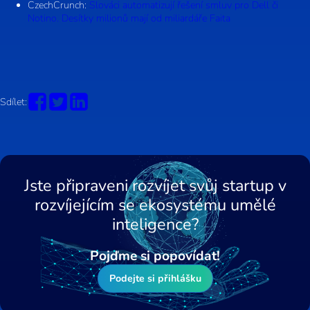
CzechCrunch:
Slováci automatizují řešení smluv pro Dell či
Notino. Desítky milionů mají od miliardáře Faita
Sdílet:
Jste připraveni rozvíjet svůj startup v
rozvíjejícím se ekosystému umělé
inteligence?
Pojďme si popovídat!
Podejte si přihlášku