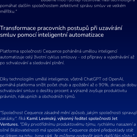
pomáhat dalším společnostem zefektivnit správu smluv ve velkém
měřítku."
Transformace pracovních postupů při uzavírání
smluv pomocí inteligentní automatizace
Platforma společnosti Cequence poháněná umělou inteligencí
automatizuje celý životní cyklus smlouvy - od přípravy a vyjednávání až
po schvalování a sledování plnění.
Díky technologiím umělé inteligence, včetně ChatGPT od OpenAI,
pomáhá platforma snížit počet chyb a zpoždění až o 90%, zkracuje dobu
schvalování smluv o desítky procent a výrazně zvyšuje produktivitu
právních, nákupních a obchodních týmů.
"Společnost Cequence zásadně mění způsob, jakým společnosti spravují
zakázky,".
říká
Kamil Levinský, výkonný ředitel společnosti Jet
Ventures.
"Díky prvotřídnímu produktovému týmu, rychlému nasazení a
silné škálovatelnosti má společnost Cequence dobré předpoklady stát
se lídrem na trhu. Jsme rádi, že můžeme podpořit jejich další fázi růstu."