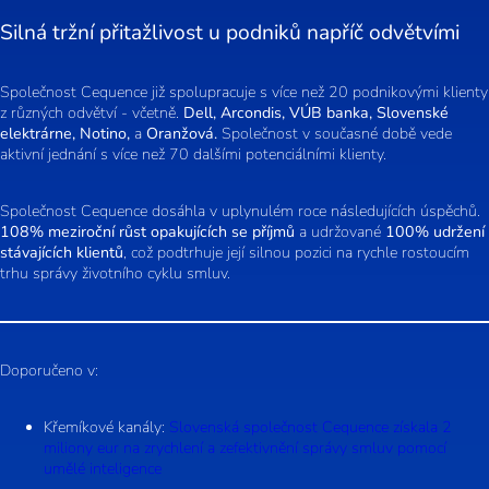
Silná tržní přitažlivost u podniků napříč odvětvími
Společnost Cequence již spolupracuje s více než 20 podnikovými klienty
z různých odvětví - včetně.
Dell, Arcondis, VÚB banka, Slovenské
elektrárne, Notino,
a
Oranžová.
Společnost v současné době vede
aktivní jednání s více než 70 dalšími potenciálními klienty.
Společnost Cequence dosáhla v uplynulém roce následujících úspěchů.
108% meziroční růst opakujících se příjmů
a udržované
100% udržení
stávajících klientů
, což podtrhuje její silnou pozici na rychle rostoucím
trhu správy životního cyklu smluv.
Doporučeno v:
Křemíkové kanály:
Slovenská společnost Cequence získala 2
miliony eur na zrychlení a zefektivnění správy smluv pomocí
umělé inteligence