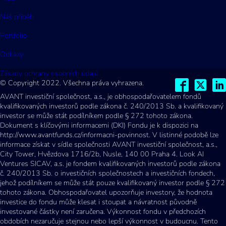
Náš příběh
Portfolio
Odkazy
Zásady ochrany osobních údajů
© Copyright 2022. Všechna práva vyhrazena.
AVANT investiční společnost, a.s., je obhospodařovatelem fondů
kvalifikovaných investorů podle zákona č. 240/2013 Sb. a kvalifikovaný
investor se může stát podílníkem podle § 272 tohoto zákona.
Dokument s klíčovými informacemi (DKI) Fondu je k dispozici na
http://www.avantfunds.cz/informacni-povinnost. V listinné podobě lze
informace získat v sídle společnosti AVANT investiční společnost, a.s.,
City Tower, Hvězdova 1716/2b, Nusle, 140 00 Praha 4. Look AI
Ventures SICAV, a.s. je fondem kvalifikovaných investorů podle zákona
č. 240/2013 Sb. o investičních společnostech a investičních fondech,
jehož podílníkem se může stát pouze kvalifikovaný investor podle § 272
tohoto zákona. Obhospodařovatel upozorňuje investory, že hodnota
investice do fondu může klesat i stoupat a návratnost původně
investované částky není zaručena. Výkonnost fondu v předchozích
obdobích nezaručuje stejnou nebo lepší výkonnost v budoucnu. Tento