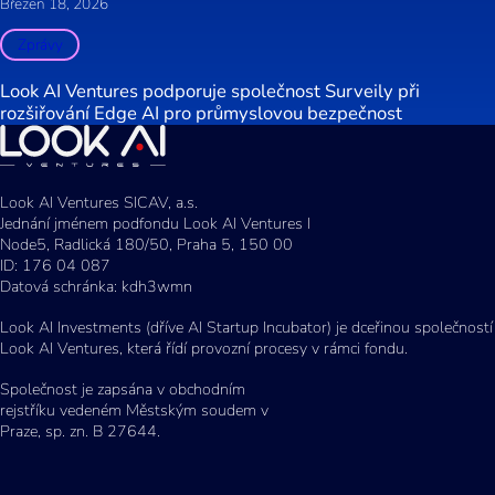
Březen 18, 2026
Zprávy
Look AI Ventures podporuje společnost Surveily při
rozšiřování Edge AI pro průmyslovou bezpečnost
Look AI Ventures SICAV, a.s.
Jednání jménem podfondu Look AI Ventures I
Node5, Radlická 180/50, Praha 5, 150 00
ID: 176 04 087
Datová schránka: kdh3wmn
Look AI Investments (dříve AI Startup Incubator) je dceřinou společností
Look AI Ventures, která řídí provozní procesy v rámci fondu.
Společnost je zapsána v obchodním
rejstříku vedeném Městským soudem v
Praze, sp. zn. B 27644.