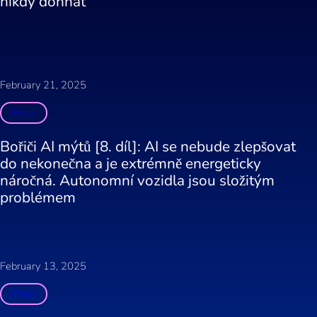
nikdy dohnat
February 21, 2025
Press
Bořiči AI mýtů [8. díl]: AI se nebude zlepšovat
do nekonečna a je extrémně energeticky
náročná. Autonomní vozidla jsou složitým
problémem
February 13, 2025
Press