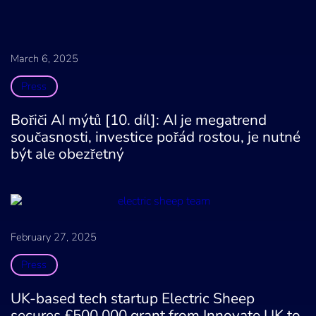
March 6, 2025
Press
Bořiči AI mýtů [10. díl]: AI je megatrend
současnosti, investice pořád rostou, je nutné
být ale obezřetný
February 27, 2025
Press
UK-based tech startup Electric Sheep
secures £500,000 grant from Innovate UK to