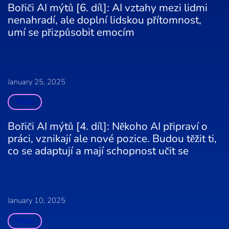
Bořiči AI mýtů [6. díl]: AI vztahy mezi lidmi
nenahradí, ale doplní lidskou přítomnost,
umí se přizpůsobit emocím
January 25, 2025
Press
Bořiči AI mýtů [4. díl]: Někoho AI připraví o
práci, vznikají ale nové pozice. Budou těžit ti,
co se adaptují a mají schopnost učit se
January 10, 2025
Press