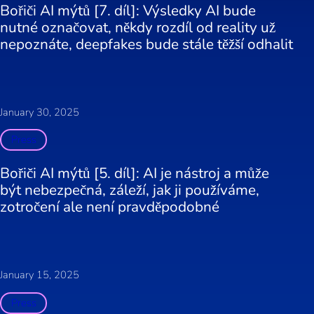
Bořiči AI mýtů [7. díl]: Výsledky AI bude
nutné označovat, někdy rozdíl od reality už
nepoznáte, deepfakes bude stále těžší odhalit
January 30, 2025
Press
Bořiči AI mýtů [5. díl]: AI je nástroj a může
být nebezpečná, záleží, jak ji používáme,
zotročení ale není pravděpodobné
January 15, 2025
Press