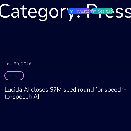
Category:
Pres
I'm Investor
I'm Startup
June 30, 2026
Press
Lucida AI closes $7M seed round for speech-
to-speech AI