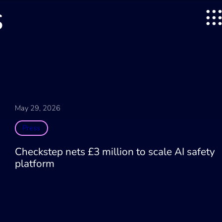
s
May 29, 2026
Press
Checkstep nets £3 million to scale AI safety
platform