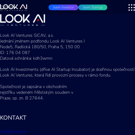
Partner
Jsem Investor
Jsem Startup
Look AI Ventures SICAV, a.s.
Jednání jménem podfondu Look AI Ventures I
Node5, Radlická 180/50, Praha 5, 150 00
ID: 176 04 087
Datová schránka: kdh3wmn
Look AI Investments (dříve AI Startup Incubator) je dceřinou společností
Look AI Ventures, která řídí provozní procesy v rámci fondu.
Společnost je zapsána v obchodním
rejstříku vedeném Městským soudem v
Praze, sp. zn. B 27644.
KONTAKT
info@lookai.vc