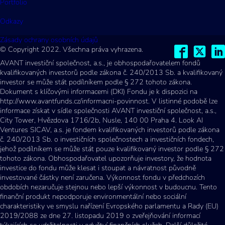
Portfolio
Odkazy
Zásady ochrany osobních údajů
© Copyright 2022. Všechna práva vyhrazena.
AVANT investiční společnost, a.s., je obhospodařovatelem fondů
kvalifikovaných investorů podle zákona č. 240/2013 Sb. a kvalifikovaný
investor se může stát podílníkem podle § 272 tohoto zákona.
Dokument s klíčovými informacemi (DKI) Fondu je k dispozici na
http://www.avantfunds.cz/informacni-povinnost. V listinné podobě lze
informace získat v sídle společnosti AVANT investiční společnost, a.s.,
City Tower, Hvězdova 1716/2b, Nusle, 140 00 Praha 4. Look AI
Ventures SICAV, a.s. je fondem kvalifikovaných investorů podle zákona
č. 240/2013 Sb. o investičních společnostech a investičních fondech,
jehož podílníkem se může stát pouze kvalifikovaný investor podle § 272
tohoto zákona. Obhospodařovatel upozorňuje investory, že hodnota
investice do fondu může klesat i stoupat a návratnost původně
investované částky není zaručena. Výkonnost fondu v předchozích
obdobích nezaručuje stejnou nebo lepší výkonnost v budoucnu. Tento
finanční produkt nepodporuje environmentální nebo sociální
charakteristiky ve smyslu nařízení Evropského parlamentu a Rady (EU)
2019/2088 ze dne 27. listopadu 2019 o zveřejňování informací