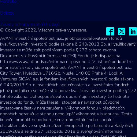
Portfolio
Odkazy
Zásady ochrany osobních údajů
© Copyright 2022. Všechna práva vyhrazena.
AVANT investiční společnost, a.s., je obhospodařovatelem fondů
kvalifikovaných investorů podle zákona č. 240/2013 Sb. a kvalifikovaný
investor se může stát podílníkem podle § 272 tohoto zákona.
Dokument s klíčovými informacemi (DKI) Fondu je k dispozici na
http://www.avantfunds.cz/informacni-povinnost. V listinné podobě lze
informace získat v sídle společnosti AVANT investiční společnost, a.s.,
City Tower, Hvězdova 1716/2b, Nusle, 140 00 Praha 4. Look AI
Ventures SICAV, a.s. je fondem kvalifikovaných investorů podle zákona
č. 240/2013 Sb. o investičních společnostech a investičních fondech,
jehož podílníkem se může stát pouze kvalifikovaný investor podle § 272
tohoto zákona. Obhospodařovatel upozorňuje investory, že hodnota
investice do fondu může klesat i stoupat a návratnost původně
investované částky není zaručena. Výkonnost fondu v předchozích
obdobích nezaručuje stejnou nebo lepší výkonnost v budoucnu. Tento
finanční produkt nepodporuje environmentální nebo sociální
charakteristiky ve smyslu nařízení Evropského parlamentu a Rady (EU)
2019/2088 ze dne 27. listopadu 2019 o zveřejňování informací