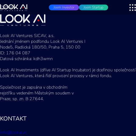
Partner
Jsem Investor
Jsem Startup
Look AI Ventures SICAV, a.s.
Jednání jménem podfondu Look AI Ventures I
Node5, Radlická 180/50, Praha 5, 150 00
ID: 176 04 087
Datová schránka: kdh3wmn
Look AI Investments (dříve AI Startup Incubator) je dceřinou společností
Look AI Ventures, která řídí provozní procesy v rámci fondu.
Společnost je zapsána v obchodním
rejstříku vedeném Městským soudem v
Praze, sp. zn. B 27644.
KONTAKT
info@lookai.vc