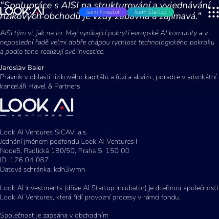
"Spolupráce s AISI na strukturování a vyjednávání
Jsem Investor
Jsem Startup
rizikových obchodů je vždy zábavná a zajímavá."
AISI tým ví, jak na to. Mají vynikající pokrytí evropské AI komunity a v
neposlední řadě velmi dobře chápou rychlost technologického pokroku
a podle toho realizují své investice
.
Jaroslav Baier
Právník v oblasti rizikového kapitálu a fúzí a akvizic, poradce v advokátní
kanceláři Havel & Partners
Look AI Ventures SICAV, a.s.
Jednání jménem podfondu Look AI Ventures I
Node5, Radlická 180/50, Praha 5, 150 00
ID: 176 04 087
Datová schránka: kdh3wmn
Look AI Investments (dříve AI Startup Incubator) je dceřinou společností
Look AI Ventures, která řídí provozní procesy v rámci fondu.
Společnost je zapsána v obchodním