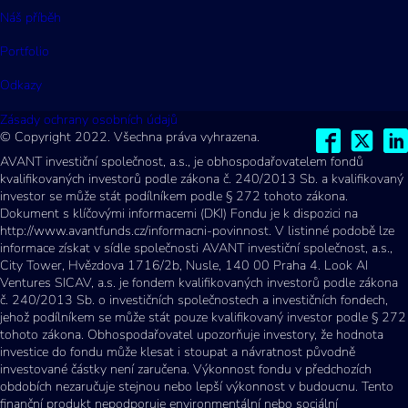
Náš příběh
Portfolio
Odkazy
Zásady ochrany osobních údajů
© Copyright 2022. Všechna práva vyhrazena.
AVANT investiční společnost, a.s., je obhospodařovatelem fondů
kvalifikovaných investorů podle zákona č. 240/2013 Sb. a kvalifikovaný
investor se může stát podílníkem podle § 272 tohoto zákona.
Dokument s klíčovými informacemi (DKI) Fondu je k dispozici na
http://www.avantfunds.cz/informacni-povinnost. V listinné podobě lze
informace získat v sídle společnosti AVANT investiční společnost, a.s.,
City Tower, Hvězdova 1716/2b, Nusle, 140 00 Praha 4. Look AI
Ventures SICAV, a.s. je fondem kvalifikovaných investorů podle zákona
č. 240/2013 Sb. o investičních společnostech a investičních fondech,
jehož podílníkem se může stát pouze kvalifikovaný investor podle § 272
tohoto zákona. Obhospodařovatel upozorňuje investory, že hodnota
investice do fondu může klesat i stoupat a návratnost původně
investované částky není zaručena. Výkonnost fondu v předchozích
obdobích nezaručuje stejnou nebo lepší výkonnost v budoucnu. Tento
finanční produkt nepodporuje environmentální nebo sociální