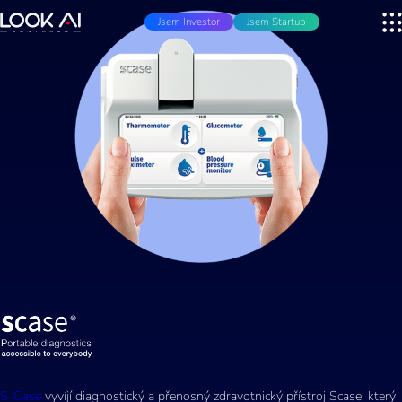
Jsem Investor
Jsem Startup
S-Case
vyvíjí diagnostický a přenosný zdravotnický přístroj Scase, který