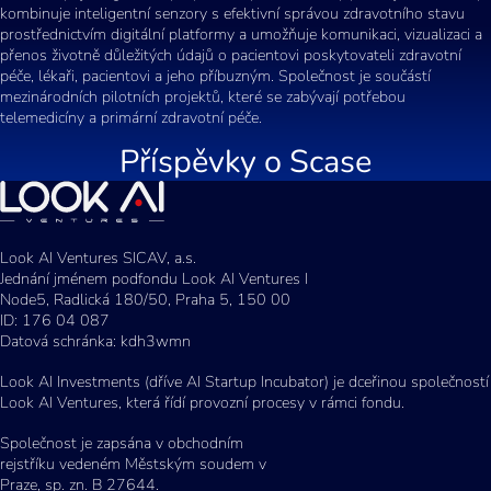
kombinuje inteligentní senzory s efektivní správou zdravotního stavu
prostřednictvím digitální platformy a umožňuje komunikaci, vizualizaci a
přenos životně důležitých údajů o pacientovi poskytovateli zdravotní
péče, lékaři, pacientovi a jeho příbuzným. Společnost je součástí
mezinárodních pilotních projektů, které se zabývají potřebou
telemedicíny a primární zdravotní péče.
Příspěvky o
Scase
Look AI Ventures SICAV, a.s.
Jednání jménem podfondu Look AI Ventures I
Node5, Radlická 180/50, Praha 5, 150 00
ID: 176 04 087
Datová schránka: kdh3wmn
Look AI Investments (dříve AI Startup Incubator) je dceřinou společností
Look AI Ventures, která řídí provozní procesy v rámci fondu.
Společnost je zapsána v obchodním
rejstříku vedeném Městským soudem v
Praze, sp. zn. B 27644.