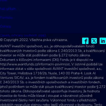
Mise
Náš příběh
Portfolio
Odkazy
Zásady ochrany osobních údajů
© Copyright 2022. Všechna práva vyhrazena.
AVANT investiční společnost, a.s., je obhospodařovatelem fondů
kvalifikovaných investorů podle zákona č. 240/2013 Sb. a kvalifikovaný
investor se může stát podílníkem podle § 272 tohoto zákona.
Dokument s klíčovými informacemi (DKI) Fondu je k dispozici na
http://www.avantfunds.cz/informacni-povinnost. V listinné podobě lze
informace získat v sídle společnosti AVANT investiční společnost, a.s.,
City Tower, Hvězdova 1716/2b, Nusle, 140 00 Praha 4. Look AI
Ventures SICAV, a.s. je fondem kvalifikovaných investorů podle zákona
č. 240/2013 Sb. o investičních společnostech a investičních fondech,
jehož podílníkem se může stát pouze kvalifikovaný investor podle § 272
tohoto zákona. Obhospodařovatel upozorňuje investory, že hodnota
investice do fondu může klesat i stoupat a návratnost původně
investované částky není zaručena. Výkonnost fondu v předchozích
obdobích nezaručuje stejnou nebo lepší výkonnost v budoucnu. Tento