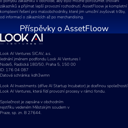
o pohybu zákazníků v obchodě, aby bylo možné porozumět chování
zákazníků a přijímat lepší provozní rozhodnutí. AssetFloow je kompletní
komplexní řešení pro maloobchodníky, které jim umožní zvyšovat tržby,
od informací o zákaznících až po merchandising.
Příspěvky o
AssetFloow
Look AI Ventures SICAV, a.s.
Jednání jménem podfondu Look AI Ventures I
Node5, Radlická 180/50, Praha 5, 150 00
ID: 176 04 087
Datová schránka: kdh3wmn
Look AI Investments (dříve AI Startup Incubator) je dceřinou společností
Look AI Ventures, která řídí provozní procesy v rámci fondu.
Společnost je zapsána v obchodním
rejstříku vedeném Městským soudem v
Praze, sp. zn. B 27644.