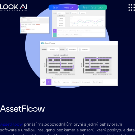
Jsem Investor
Jsem Startup
AssetFloow
přináší maloobchodníkům první a jediný behaviorální
software s umělou inteligencí bez kamer a senzorů, který poskytuje data